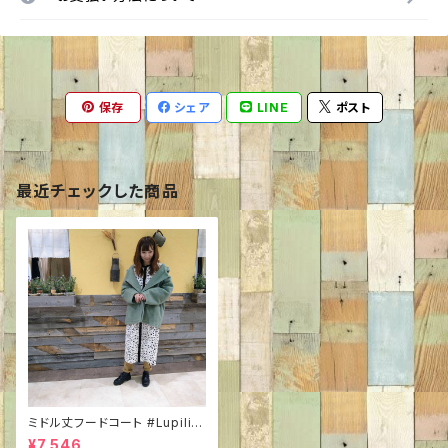
保存
シェア
LINE
ポスト
最近チェックした商品
ミドル丈フードコート #Lupilie
n P225114L #軽めアウター#
¥7,546