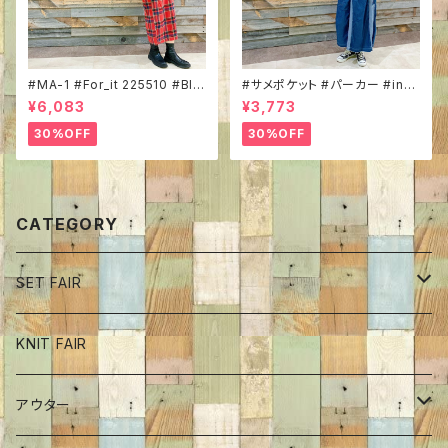
#MA-1 #For_it 225510 #BIG
#サメポケット #パーカー #in_fi
サイズ #ボリューム袖 #ミリタリ
eld 343248 #プルオーバー #
¥6,083
¥3,773
ーコーデ #トレンドアイテム #
サメモチーフ #サメ #船長 #ひょ
秋冬ブルゾン
っこり #アニマルモチーフ #ほっ
30%OFF
30%OFF
こり
CATEGORY
SET FAIR
ボトム
KNIT FAIR
インナーカットソー
アウター