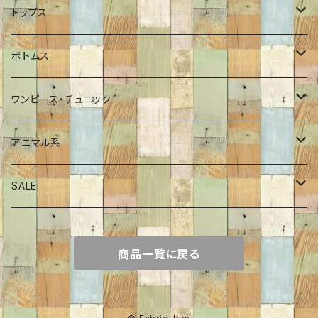
ワンピース
ブルゾン
トップス
チュニック
コート
ロンT
ボトムス
Tシャツ
ポンチョ
インナーカットソー
パンツ
ワンピース・チュニック
シャツ
ジャケット
プルオーバー
スカート
ワンピース
アニマル系
プルオーバー
Tシャツ
チュニック
恐竜
SALE
カーディガン
シャツ・ブラウス
サメ
70％OFF
商品一覧に戻る
ニット・セーター
くま
60％OFF
トレーナー
ねこ
50％OFF