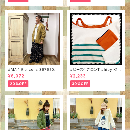
#MA_1 #le_colis 3676204
#ビーズ付きロンT #Iriey K13
#裏地配色 #中綿 #シンプルア
259 #インナーカットソー #長
¥6,072
¥2,233
ウター #エムエーワン
袖 #フライス #カラフルインナー
#無地 #コットン100％ #重ね着
20%OFF
30%OFF
に