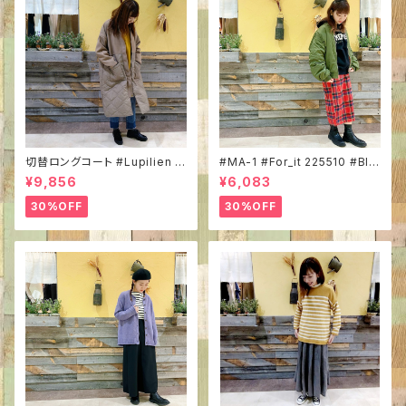
切替ロングコート #Lupilien D
#MA-1 #For_it 225510 #BIG
225102L #キルティング×フェイ
サイズ #ボリューム袖 #ミリタリ
¥9,856
¥6,083
クメルトン #軽めアウター #ア
ーコーデ #トレンドアイテム #
ースカラー #すっきりロング丈
秋冬ブルゾン
30%OFF
30%OFF
#リブ衿でカジュアル感UP