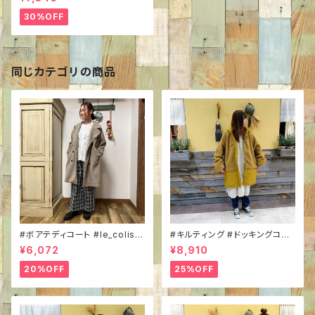
裏地付き #ふわふわ #ほっこり
#軽外装
30%OFF
同じカテゴリの商品
#ボアテディコート #le_colis 3
#キルティング #ドッキングコー
677218 #Wボタン #ミドル丈
ト #Lupilien D225104L #ボ
¥6,072
¥8,910
#もこもこアウター
ア #フードコート #ボア×ナイロ
ン #中綿 #安心丈 #あったかア
20%OFF
25%OFF
ウター