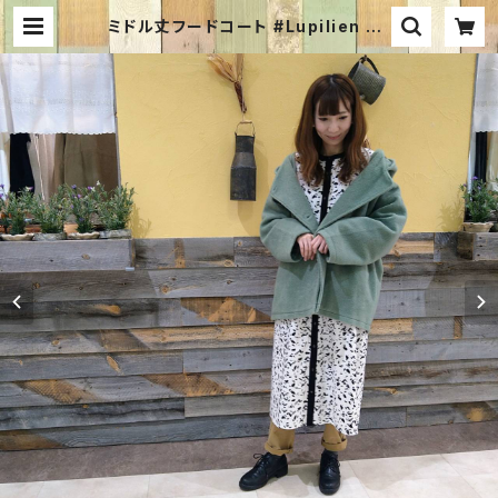
ミドル丈フードコート #Lupilien P2
25114L #軽めアウター#裏地付き #
ふわふわ #ほっこり #軽外装 | Fabri
c Jam