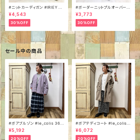
#ニットカーディガン #IRIEY P2
#ボーダーニットプルオーバー #
3121 #前ボタン #ラウンドヘム
IRIEY P23107 #パネルボーダ
¥4,543
¥3,773
#クルーネック #きれい色 #ほっ
ー #ラグランスリーブ #クルー
こり #差し色コーデ
ネック #シンプルトップス #カジ
30%OFF
30%OFF
ュアルコーデ
セール中の商品
#ボアブルゾン #le_colis 367
#ボアテディコート #le_colis 3
6207 #Vネック #シープボア #
677218 #Wボタン #ミドル丈
¥5,192
¥6,072
もこもこアウター
#もこもこアウター
20%OFF
20%OFF