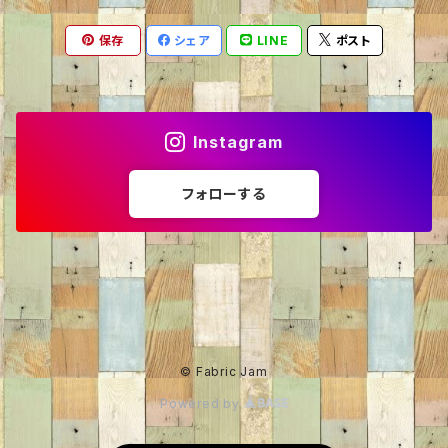
保存
シェア
LINE
ポスト
ニット・セーター
くま
60％OFF
トレーナー
ねこ
50％OFF
Instagram
カーディガン
いぬ
40％OFF
フォローする
パーカー
ライオン
30％OFF
パンダ
35%OFF
うし
20％OFF
© Fabric Jam
Powered by
りす