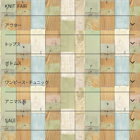
ボトム
KNIT FAIR
インナーカットソー
アウター
ワンピース
ブルゾン
トップス
チュニック
コート
ロンT
ボトムス
Tシャツ
ポンチョ
インナーカットソー
パンツ
ワンピース・チュニック
シャツ
ジャケット
プルオーバー
スカート
ワンピース
アニマル系
プルオーバー
Tシャツ
チュニック
恐竜
SALE
カーディガン
シャツ・ブラウス
サメ
70％OFF