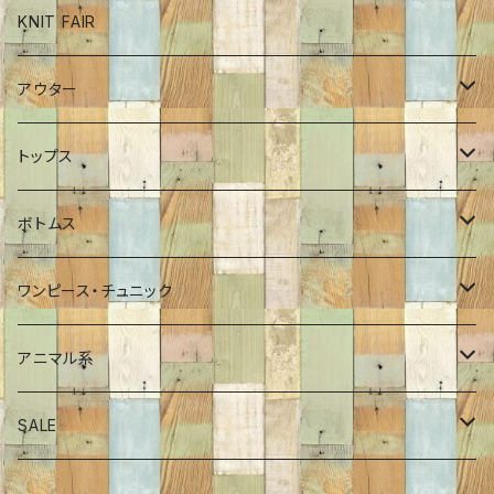
ボトム
KNIT FAIR
インナーカットソー
アウター
ワンピース
ブルゾン
トップス
チュニック
コート
ロンT
ボトムス
Tシャツ
ポンチョ
インナーカットソー
パンツ
ワンピース・チュニック
シャツ
ジャケット
プルオーバー
スカート
ワンピース
アニマル系
プルオーバー
Tシャツ
チュニック
恐竜
SALE
カーディガン
シャツ・ブラウス
サメ
70％OFF