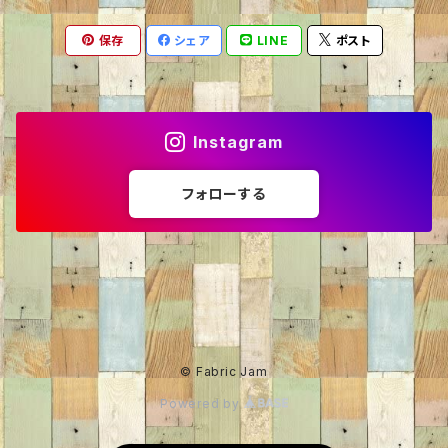
保存
シェア
LINE
ポスト
ニット・セーター
くま
60％OFF
トレーナー
ねこ
50％OFF
Instagram
カーディガン
いぬ
40％OFF
フォローする
パーカー
ライオン
30％OFF
パンダ
35%OFF
うし
20％OFF
© Fabric Jam
Powered by
りす