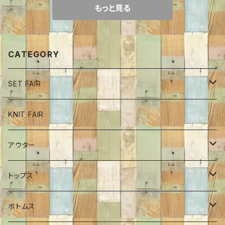
もっと見る
CATEGORY
SET FAIR
ボトム
KNIT FAIR
インナーカットソー
アウター
ワンピース
ブルゾン
トップス
チュニック
コート
ロンT
ボトムス