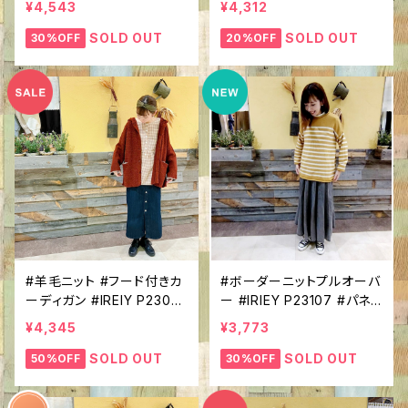
¥4,543
¥4,312
れい色 #ほっこり #差し色
ー #１枚で決まる！ #ニット
コーデ
コーデ #カジュアルアイテ
SOLD OUT
SOLD OUT
30%OFF
20%OFF
ム #
#羊毛ニット #フード付きカ
#ボーダーニットプルオーバ
ーディガン #IREIY P2302
ー #IRIEY P23107 #パネ
4 #前ボタン #カラーネップ
ルボーダー #ラグランスリ
¥4,345
¥3,773
ニット #ウールナイロン #軽
ーブ #クルーネック #シン
外装 #ほっこりコーデ #ニ
プルトップス #カジュアルコ
SOLD OUT
SOLD OUT
50%OFF
30%OFF
ットアウター
ーデ