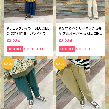
#チェックシャツ #BLUCIEL
#ななめヘンリーネック #長
O 22136119 #バンドカラー
袖プルオーバー #BLUCIEL
#ネルシャツ #BIGサイズ #
O 22129041 #無地 #変型
¥3,234
¥3,234
やわらか素材感 #普段使い
ヘンリーネック #コットン10
に
0％ #シンプルコーデ
SOLD OUT
SOLD OUT
40%OFF
30%OFF