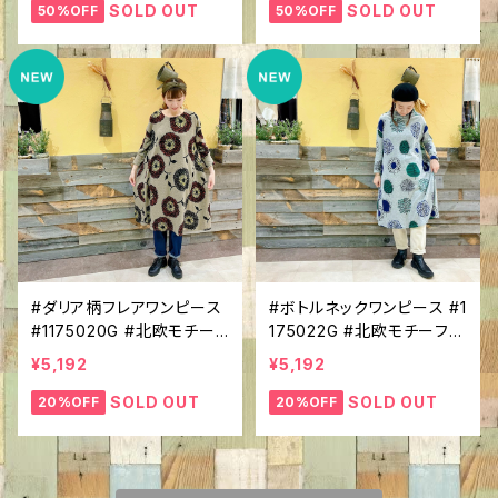
こりモチーフ #インパクト大
ック #ほっこりモチーフ #イ
SOLD OUT
SOLD OUT
50%OFF
50%OFF
#季着心地やわらか #あっ
ンパクト大 #１枚で決まる！
たかチュニック
#ダリア柄フレアワンピース
#ボトルネックワンピース #1
#1175020G #北欧モチー
175022G #北欧モチーフ #
フ #総柄 #起毛ニットソー
総柄 #起毛ニットソー #長
¥5,192
¥5,192
#長袖 #クルーネック #あっ
袖 #あったか素材 #着心地
たか素材 #すらっと丈 #１
やわらか #ほっこりモチー
SOLD OUT
SOLD OUT
20%OFF
20%OFF
枚で決まる！
フ #１枚で決まる！