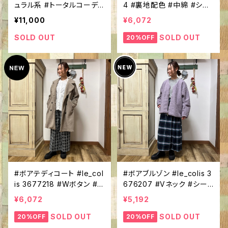
ュラル系 #トータルコーディ
4 #裏地配色 #中綿 #シン
ネート #アウター込み5点 #
プルアウター #エムエーワ
¥11,000
¥6,072
異素材切替ブルゾン #ケー
ン
ブル編み #ニットカーディガ
SOLD OUT
SOLD OUT
20%OFF
ン #ネルチェックワンピース
#ツイルパンツ #デザインブ
ラウス #トートバッグ入り
#ボアテディコート #le_col
#ボアブルゾン #le_colis 3
is 3677218 #Wボタン #ミ
676207 #Vネック #シー
ドル丈 #もこもこアウター
プボア #もこもこアウター
¥6,072
¥5,192
SOLD OUT
SOLD OUT
20%OFF
20%OFF