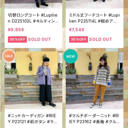
切替ロングコート #Lupilie
ミドル丈フードコート #Lupi
n D225102L #キルティング
lien P225114L #軽めアウ
×フェイクメルトン #軽めア
ター#裏地付き #ふわふわ
¥9,856
¥7,546
ウター #アースカラー #す
#ほっこり #軽外装
っきりロング丈 #リブ衿でカ
SOLD OUT
SOLD OUT
30%OFF
30%OFF
ジュアル感UP
#ニットカーディガン #IRIE
#マルチボーダーニット #IR
Y P23121 #前ボタン #ラウ
IEY P23162 #長袖 #クル
ンドヘム #クルーネック #き
ーネック #カラフルボーダ