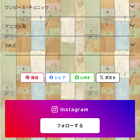
Tシャツ
ポンチョ
インナーカットソー
パンツ
ワンピース・チュニック
シャツ
ジャケット
プルオーバー
スカート
ワンピース
アニマル系
プルオーバー
Tシャツ
チュニック
恐竜
SALE
カーディガン
シャツ・ブラウス
サメ
70％OFF
保存
シェア
LINE
ポスト
ニット・セーター
くま
60％OFF
トレーナー
ねこ
50％OFF
Instagram
カーディガン
いぬ
40％OFF
フォローする