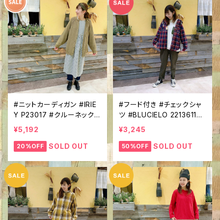
#ニットカーディガン #IRIE
#フード付き #チェックシャ
Y P23017 #クルーネック
ツ #BLUCIELO 22136113
#前ボタン #ラグランスリー
#ネルチェック #リブ付き #
¥5,192
¥3,245
ブ #ほっこり #あったか #
秋色 #軽外装 #アメカジ #
軽外装
普段使いに
SOLD OUT
SOLD OUT
20%OFF
50%OFF