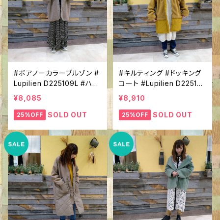
#ボアノーカラーブルゾン #
#キルティング #ドッキング
Lupilien D225109L #ハー
コート #Lupilien D22510
フ丈 #ボア×ナイロン #ドル
4L #ボア #フードコート #
¥8,085
¥8,910
マンスリーブ #シンプル #V
ボア×ナイロン #中綿 #安
ネック #アウター #さっと羽
心丈 #あったかアウター
SOLD OUT
SOLD OUT
25%OFF
25%OFF
織れる