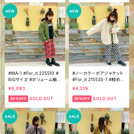
#MA-1 #For_it 225510 #
#ノーカラーボアジャケット
BIGサイズ #ボリューム袖 #
#For_it 215520-1 #軽めア
ミリタリーコーデ #トレンド
ウター #Vネック #前ボタン
¥6,083
¥4,219
アイテム #秋冬ブルゾン
#ほっこりアウター #軽くて
あったか
SOLD OUT
SOLD OUT
30%OFF
35%OFF