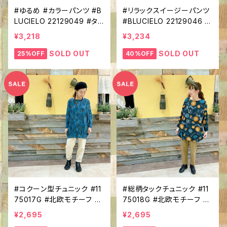
#ゆるめ #カラーパンツ #B
#リラックスイージーパンツ
LUCIELO 22129049 #タッ
#BLUCIELO 22129046 #
クポケット付き #サルエルパ
カラーパンツ #ゆったりライ
¥3,218
¥3,234
ンツ #コットン100％ #差し
ン＃ピグメント加工 #コット
色 #パンツコーデ #ボーイ
ン100％ #パンツコーデ
SOLD OUT
SOLD OUT
25%OFF
40%OFF
ッシュコーデ
#コクーン型チュニック #11
#総柄タックチュニック #11
75017G #北欧モチーフ #
75018G #北欧モチーフ #
総柄 #起毛ニットソー #長
総柄 #起毛ニットソー #コ
¥2,695
¥2,695
袖 #ドルマンスリーブ #ほっ
クーン型 #長袖 #クルーネ