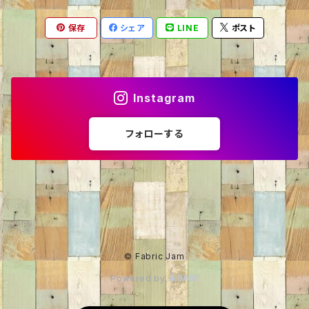
保存
シェア
LINE
ポスト
ニット・セーター
くま
60％OFF
トレーナー
ねこ
50％OFF
Instagram
カーディガン
いぬ
40％OFF
フォローする
パーカー
ライオン
30％OFF
パンダ
35%OFF
うし
20％OFF
© Fabric Jam
Powered by
りす