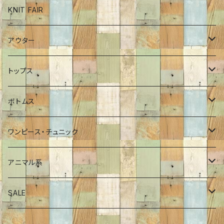
ボトム
KNIT FAIR
インナーカットソー
アウター
ワンピース
ブルゾン
トップス
チュニック
コート
ロンT
ボトムス
Tシャツ
ポンチョ
インナーカットソー
パンツ
ワンピース・チュニック
シャツ
ジャケット
プルオーバー
スカート
ワンピース
アニマル系
プルオーバー
Tシャツ
チュニック
恐竜
SALE
カーディガン
シャツ・ブラウス
サメ
70％OFF