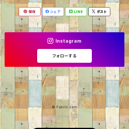
保存
シェア
LINE
ポスト
ニット・セーター
くま
60％OFF
トレーナー
ねこ
50％OFF
Instagram
カーディガン
いぬ
40％OFF
フォローする
パーカー
ライオン
30％OFF
パンダ
35%OFF
うし
20％OFF
© Fabric Jam
Powered by
りす