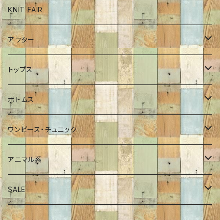
ボトム
KNIT FAIR
インナーカットソー
アウター
ワンピース
ブルゾン
トップス
チュニック
コート
ロンT
ボトムス
Tシャツ
ポンチョ
インナーカットソー
パンツ
ワンピース・チュニック
シャツ
ジャケット
プルオーバー
スカート
ワンピース
アニマル系
プルオーバー
Tシャツ
チュニック
恐竜
SALE
カーディガン
シャツ・ブラウス
サメ
70％OFF