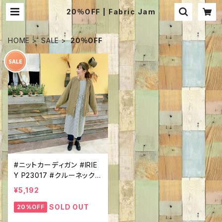
20％OFF | Fabric Jam
HOME
SALE
20％OFF
#ニットカーディガン #IRIE
Y P23017 #クルーネック
#前ボタン #ラグランスリー
¥5,192
ブ #ほっこり #あったか #
軽外装
SOLD OUT
20%OFF