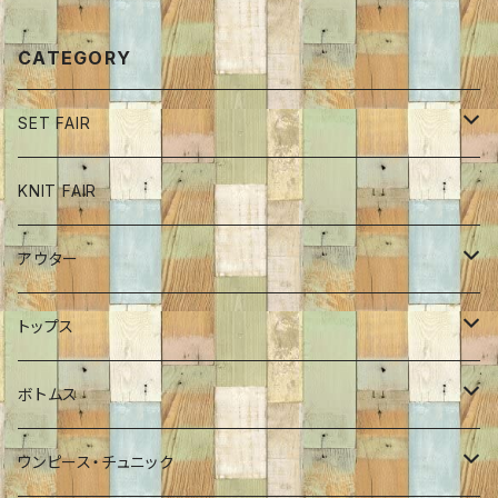
CATEGORY
SET FAIR
ボトム
KNIT FAIR
インナーカットソー
アウター
ワンピース
ブルゾン
トップス
チュニック
コート
ロンT
ボトムス
Tシャツ
ポンチョ
インナーカットソー
パンツ
ワンピース・チュニック