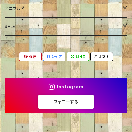
シャツ
ジャケット
プルオーバー
スカート
ワンピース
アニマル系
プルオーバー
Tシャツ
チュニック
恐竜
SALE
カーディガン
シャツ・ブラウス
サメ
70％OFF
保存
シェア
LINE
ポスト
ニット・セーター
くま
60％OFF
トレーナー
ねこ
50％OFF
Instagram
カーディガン
いぬ
40％OFF
フォローする
パーカー
ライオン
30％OFF