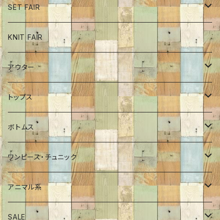
SET FAIR
ボトム
KNIT FAIR
インナーカットソー
アウター
ワンピース
ブルゾン
トップス
チュニック
コート
ロンT
ボトムス
Tシャツ
ポンチョ
インナーカットソー
パンツ
ワンピース・チュニック
シャツ
ジャケット
プルオーバー
スカート
ワンピース
アニマル系
プルオーバー
Tシャツ
チュニック
恐竜
SALE