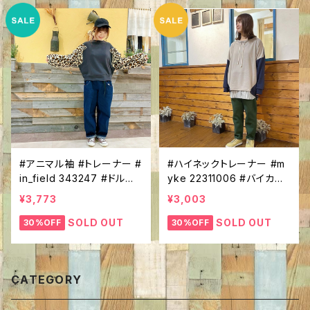
#アニマル袖 #トレーナー #
#ハイネックトレーナー #m
in_field 343247 #ドルマ
yke 22311006 #バイカラ
ンスリーブ #クマ＃サメ＃ヒ
ー #配色 #ドルマンスリー
¥3,773
¥3,003
ョウ #プルオーバー
ブ #長袖 #無地 #ひも付き
#ゆったりライン #らくちん
SOLD OUT
SOLD OUT
30%OFF
30%OFF
アイテム #カジュアルコー
デ
CATEGORY