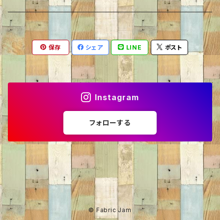
カーディガン
シャツ・ブラウス
サメ
70％OFF
保存
シェア
LINE
ポスト
ニット・セーター
くま
60％OFF
トレーナー
ねこ
50％OFF
Instagram
カーディガン
いぬ
40％OFF
フォローする
パーカー
ライオン
30％OFF
パンダ
35%OFF
うし
20％OFF
© Fabric Jam