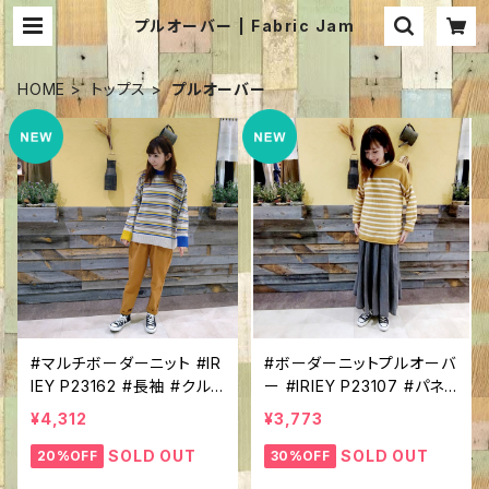
プルオーバー | Fabric Jam
HOME
トップス
プルオーバー
#マルチボーダーニット #IR
#ボーダーニットプルオーバ
IEY P23162 #長袖 #クル
ー #IRIEY P23107 #パネ
ーネック #カラフルボーダ
ルボーダー #ラグランスリ
¥4,312
¥3,773
ー #１枚で決まる！ #ニット
ーブ #クルーネック #シン
コーデ #カジュアルアイテ
プルトップス #カジュアルコ
SOLD OUT
SOLD OUT
20%OFF
30%OFF
ム #
ーデ