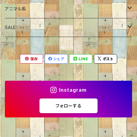
シャツ
ジャケット
プルオーバー
スカート
ワンピース
アニマル系
プルオーバー
Tシャツ
チュニック
恐竜
SALE
カーディガン
シャツ・ブラウス
サメ
70％OFF
保存
シェア
LINE
ポスト
ニット・セーター
くま
60％OFF
トレーナー
ねこ
50％OFF
Instagram
カーディガン
いぬ
40％OFF
フォローする
パーカー
ライオン
30％OFF