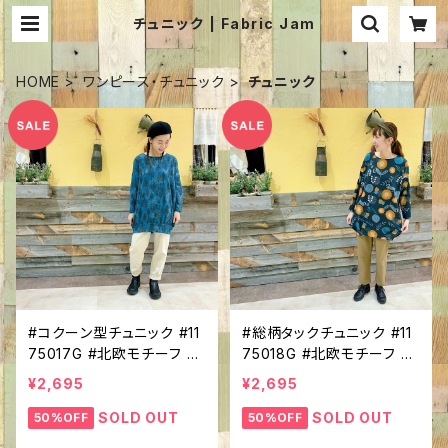
チュニック | Fabric Jam
HOME
ワンピース・チュニック
チュニック
#コクーン型チュニック #11
#総柄タックチュニック #11
75017G #北欧モチーフ #
75018G #北欧モチーフ #
総柄 #起毛ニットソー #長
総柄 #起毛ニットソー #コ
¥2,695
¥2,695
袖 #ドルマンスリーブ #ほっ
クーン型 #長袖 #クルーネ
こりモチーフ #インパクト大
ック #ほっこりモチーフ #イ
SOLD OUT
SOLD OUT
50%OFF
50%OFF
#季着心地やわらか #あっ
ンパクト大 #１枚で決まる！