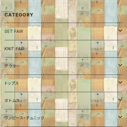
たかチュニック
CATEGORY
SET FAIR
ボトム
KNIT FAIR
インナーカットソー
アウター
ワンピース
ブルゾン
トップス
チュニック
コート
ロンT
ボトムス
Tシャツ
ポンチョ
インナーカットソー
パンツ
ワンピース・チュニック