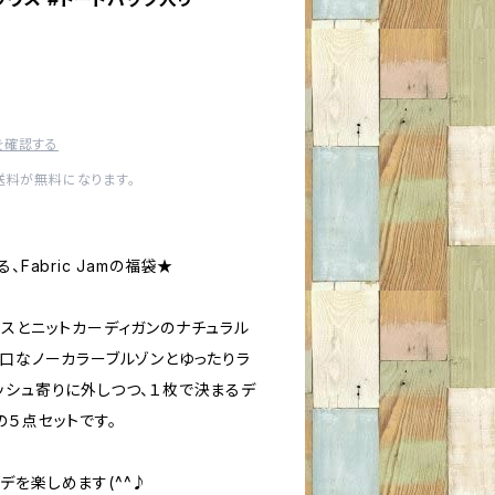
を確認する
内送料が無料になります。
Fabric Jamの福袋★
ースとニットカーディガンのナチュラル
辛口なノーカラーブルゾンとゆったりラ
ッシュ寄りに外しつつ、１枚で決まるデ
の５点セットです。
デを楽しめます(^^♪