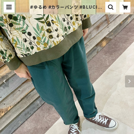
#ゆるめ #カラーパンツ #BLUCIEL
O 22129049 #タックポケット付き
#サルエルパンツ #コットン100％ #
差し色 #パンツコーデ #ボーイッシュ
コーデ | Fabric Jam