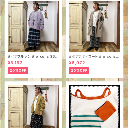
#ボアブルゾン #le_colis 367
#ボアテディコート #le_colis 3
6207 #Vネック #シープボア #
677218 #Wボタン #ミドル丈
¥5,192
¥6,072
もこもこアウター
#もこもこアウター
20%OFF
20%OFF