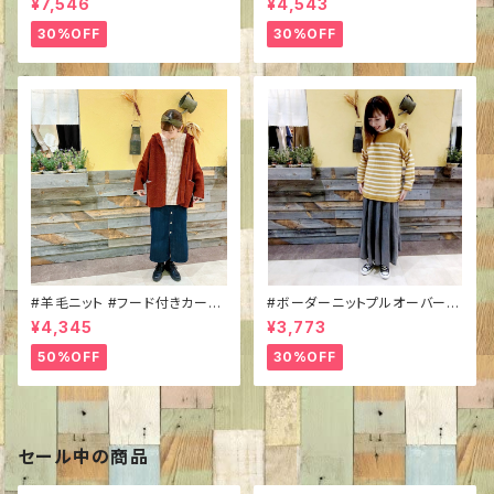
¥7,546
¥4,543
裏地付き #ふわふわ #ほっこり
#クルーネック #きれい色 #ほっ
#軽外装
こり #差し色コーデ
30%OFF
30%OFF
#羊毛ニット #フード付きカーデ
#ボーダーニットプルオーバー #
ィガン #IREIY P23024 #前ボ
IRIEY P23107 #パネルボーダ
¥4,345
¥3,773
タン #カラーネップニット #ウー
ー #ラグランスリーブ #クルー
ルナイロン #軽外装 #ほっこり
ネック #シンプルトップス #カジ
50%OFF
30%OFF
コーデ #ニットアウター
ュアルコーデ
セール中の商品