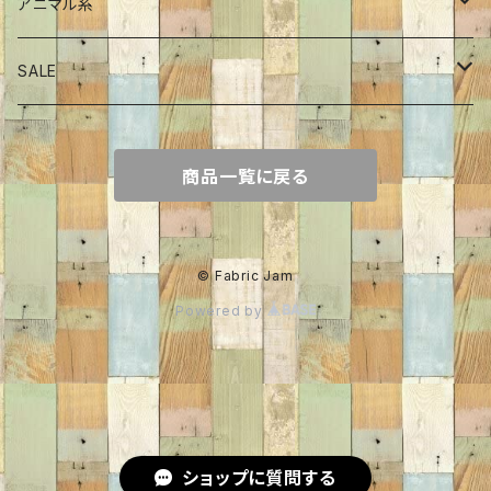
シャツ
ジャケット
プルオーバー
スカート
ワンピース
アニマル系
プルオーバー
Tシャツ
チュニック
恐竜
SALE
カーディガン
シャツ・ブラウス
サメ
70％OFF
商品一覧に戻る
ニット・セーター
くま
60％OFF
トレーナー
ねこ
50％OFF
© Fabric Jam
Powered by
カーディガン
いぬ
40％OFF
パーカー
ライオン
30％OFF
パンダ
35%OFF
ショップに質問する