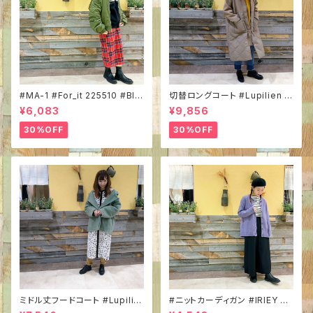
#MA-1 #For_it 225510 #BIG
切替ロングコート #Lupilien D
サイズ #ボリューム袖 #ミリタリ
225102L #キルティング×フェイ
¥6,083
¥9,856
ーコーデ #トレンドアイテム #
クメルトン #軽めアウター #ア
秋冬ブルゾン
ースカラー #すっきりロング丈
30%OFF
30%OFF
#リブ衿でカジュアル感UP
ミドル丈フードコート #Lupilie
#ニットカーディガン #IRIEY P2
n P225114L #軽めアウター#
3121 #前ボタン #ラウンドヘム