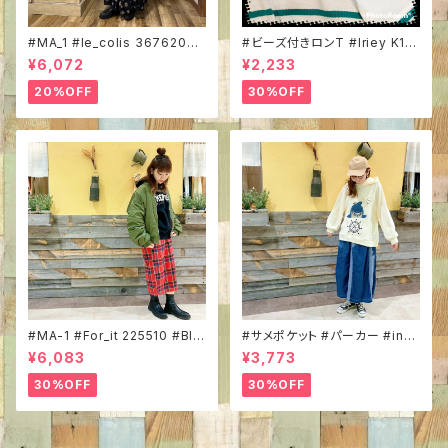
#MA_1 #le_colis 3676204
#ビーズ付きロンT #Iriey K13
#裏地配色 #中綿 #シンプルア
259 #インナーカットソー #長
¥6,072
¥2,233
ウター #エムエーワン
袖 #フライス #カラフルインナー
#無地 #コットン100％ #重ね着
20%OFF
30%OFF
に
#MA-1 #For_it 225510 #BIG
#サメポケット #パーカー #in_fi
サイズ #ボリューム袖 #ミリタリ
eld 343248 #プルオーバー #
¥6,083
¥3,773
ーコーデ #トレンドアイテム #
サメモチーフ #サメ #船長 #ひょ
秋冬ブルゾン
っこり #アニマルモチーフ #ほっ
30%OFF
30%OFF
こり