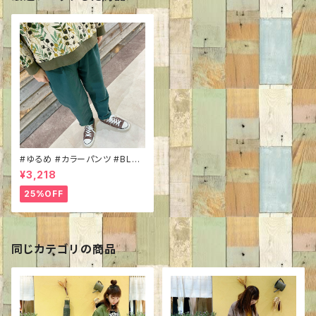
#ゆるめ #カラーパンツ #BLU
CIELO 22129049 #タックポケ
¥3,218
ット付き #サルエルパンツ #コッ
トン100％ #差し色 #パンツコ
25%OFF
ーデ #ボーイッシュコーデ
同じカテゴリの商品