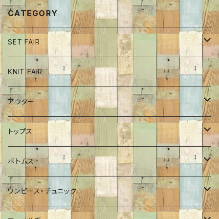
CATEGORY
SET FAIR
ボトム
KNIT FAIR
インナーカットソー
アウター
ワンピース
ブルゾン
トップス
チュニック
コート
ロンT
ボトムス
Tシャツ
ポンチョ
インナーカットソー
パンツ
ワンピース・チュニック